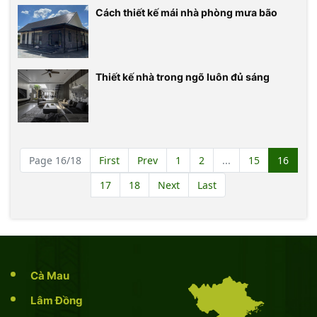
Cách thiết kế mái nhà phòng mưa bão
Thiết kế nhà trong ngõ luôn đủ sáng
Page 16/18
First
Prev
1
2
...
15
16
17
18
Next
Last
Cà Mau
Lâm Đồng