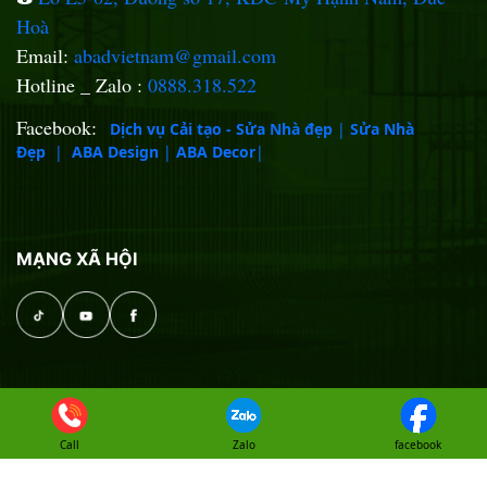
Hoà
Email:
abadvietnam@gmail.com
Hotline _ Zalo :
0888.318.522
Facebook:
Dịch vụ Cải tạo - Sửa Nhà đẹp
|
Sửa Nhà
Đẹp
|
ABA Design
|
ABA Decor
|
MẠNG XÃ HỘI
Copyright ©
ABA DESIGN
. Designed by
Nasani
Call
Zalo
facebook