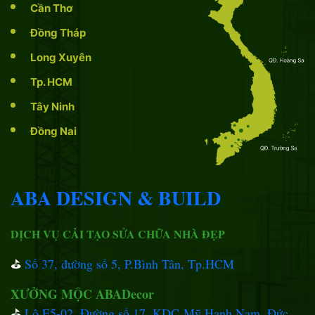
Cần Thơ
Đồng Tháp
Long Xuyên
Tp. HCM
Tây Ninh
Đồng Nai
ABA DESIGN & BUILD
DỊCH VỤ CẢI TẠO SỬA CHỮA NHÀ ĐẸP
⛳️
Số 37, đường số 5, P.Bình Tân, Tp.HCM
XƯỞNG MỘC ABADecor
⛳️
Lô E5-02, Đường số 17, KDC Mỹ Hạnh Nam, Đức