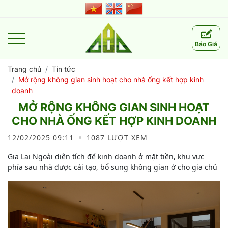
Báo Giá
Trang chủ
Tin tức
Mở rộng không gian sinh hoạt cho nhà ống kết hợp kinh
doanh
MỞ RỘNG KHÔNG GIAN SINH HOẠT
CHO NHÀ ỐNG KẾT HỢP KINH DOANH
12/02/2025 09:11
1087 LƯỢT XEM
Gia Lai Ngoài diện tích để kinh doanh ở mặt tiền, khu vực
phía sau nhà được cải tạo, bổ sung không gian ở cho gia chủ