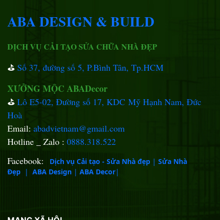
ABA DESIGN & BUILD
DỊCH VỤ CẢI TẠO SỬA CHỮA NHÀ ĐẸP
⛳️
Số 37, đường số 5, P.Bình Tân, Tp.HCM
XƯỞNG MỘC ABADecor
⛳️
Lô E5-02, Đường số 17, KDC Mỹ Hạnh Nam, Đức
Hoà
Email:
abadvietnam@gmail.com
Hotline _ Zalo :
0888.318.522
Facebook:
Dịch vụ Cải tạo - Sửa Nhà đẹp
|
Sửa Nhà
Đẹp
|
ABA Design
|
ABA Decor
|
MẠNG XÃ HỘI