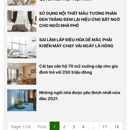
SỬ DỤNG NỘI THẤT MÀU TƯƠNG PHẢN
ĐEN TRẮNG ĐEM LẠI HIỆU ỨNG BẤT NGỜ
CHO NGÔI NHÀ PHỐ
SAI LẦM LẮP ĐIỀU HÒA DỄ MẮC PHẢI
KHIẾN MÁY CHẠY VÀI NGÀY LÀ HỎNG
Cải tạo căn hộ 70 m2 xuống cấp cho gia
đình trẻ với 250 triệu đồng
Những ngôi nhà được yêu thích nhất nửa
đầu 2021
Page 1/18
First
1
2
3
4
...
17
18