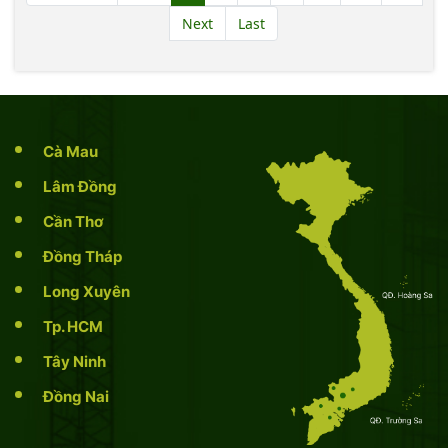
Next
Last
Cà Mau
Lâm Đồng
Cần Thơ
Đồng Tháp
Long Xuyên
Tp. HCM
Tây Ninh
Đồng Nai