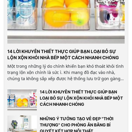
14 LỜI KHUYÊN THIẾT THỰC GIÚP BẠN LOẠI BỎ SỰ
LỘN XỘN KHỎI NHÀ BẾP MỘT CÁCH NHANH CHÓNG
Một trong những lý do chính khiến bạn khó thoát khỏi tình
trạng lộn xộn chính là sức ì. Khi mang đồ đạc vào nhà,
chúng ta không sắp xếp được hệ thống lưu trữ gọn gàng
và tự động xếp đồ đạc lên kệ một cách ngẫu nhiên.
14 LỜI KHUYÊN THIẾT THỰC GIÚP BẠN
LOẠI BỎ SỰ LỘN XỘN KHỎI NHÀ BẾP MỘT
CÁCH NHANH CHÓNG
NHỮNG Ý TƯỞNG TẠO VẺ ĐẸP "THỜI
THƯỢNG" CHO PHÒNG ĂN BẰNG BÍ
QUYẾT KẾT HỢP NỘI THẤT