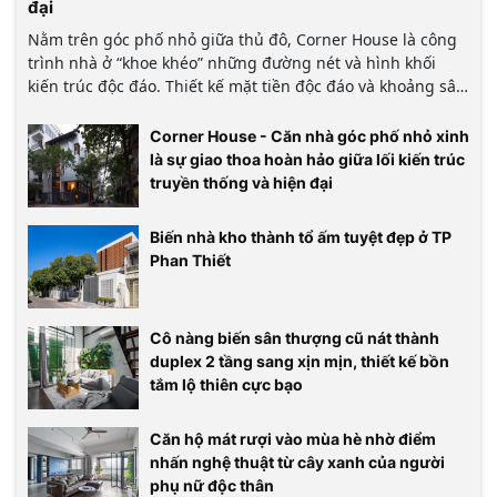
đại
Nằm trên góc phố nhỏ giữa thủ đô, Corner House là công
trình nhà ở “khoe khéo” những đường nét và hình khối
kiến trúc độc đáo. Thiết kế mặt tiền độc đáo và khoảng sân
hiên nằm ngay giữa… mái nhà là những yếu tố khiến
Corner House gây ấn tượng với người qua đường ngay từ
Corner House - Căn nhà góc phố nhỏ xinh
ánh nhìn đầu tiên.
là sự giao thoa hoàn hảo giữa lối kiến trúc
truyền thống và hiện đại
Biến nhà kho thành tổ ấm tuyệt đẹp ở TP
Phan Thiết
Cô nàng biến sân thượng cũ nát thành
duplex 2 tầng sang xịn mịn, thiết kế bồn
tắm lộ thiên cực bạo
Căn hộ mát rượi vào mùa hè nhờ điểm
nhấn nghệ thuật từ cây xanh của người
phụ nữ độc thân