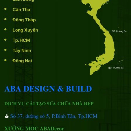
Cần Thơ
Đồng Tháp
Long Xuyên
Tp. HCM
Tây Ninh
Đồng Nai
ABA DESIGN & BUILD
DỊCH VỤ CẢI TẠO SỬA CHỮA NHÀ ĐẸP
⛳️
Số 37, đường số 5, P.Bình Tân, Tp.HCM
XƯỞNG MỘC ABADecor