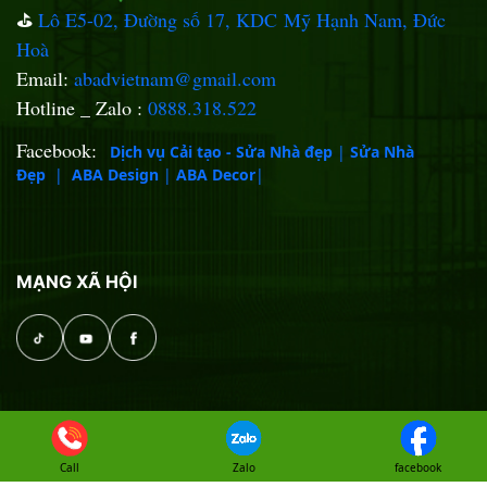
⛳️
Lô E5-02, Đường số 17, KDC Mỹ Hạnh Nam, Đức
Hoà
Email:
abadvietnam@gmail.com
Hotline _ Zalo :
0888.318.522
Facebook:
Dịch vụ Cải tạo - Sửa Nhà đẹp
|
Sửa Nhà
Đẹp
|
ABA Design
|
ABA Decor
|
MẠNG XÃ HỘI
Copyright ©
ABA DESIGN
. Designed by
Nasani
Call
Zalo
facebook