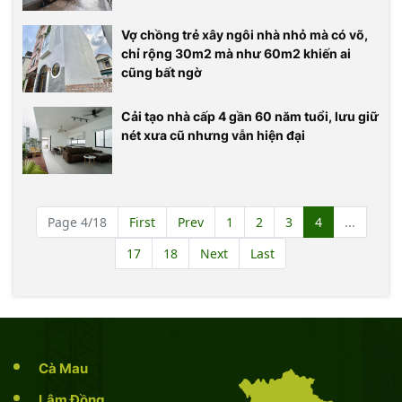
Vợ chồng trẻ xây ngôi nhà nhỏ mà có võ,
chỉ rộng 30m2 mà như 60m2 khiến ai
cũng bất ngờ
Cải tạo nhà cấp 4 gần 60 năm tuổi, lưu giữ
nét xưa cũ nhưng vẫn hiện đại
Page 4/18
First
Prev
1
2
3
4
...
17
18
Next
Last
Cà Mau
Lâm Đồng